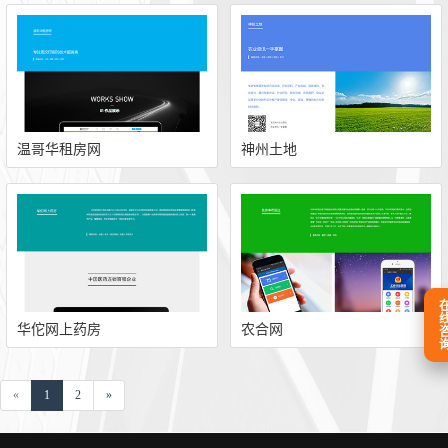
温哥华租房网
神州土地
在线咨
华佗网上药房
农合网
«
1
2
»